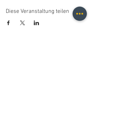
Diese Veranstaltung teilen
Christopher B. Fischer
christopher.b.fischer@gmail.com
Leipzig, Germany
2026
Do Not Sell My Personal Information
© 2021 Christopher B. Fischer