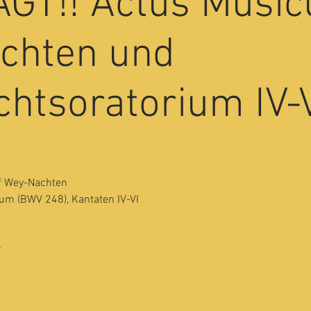
GT!! Actus Music
chten und
htsoratorium IV-
uf Wey-Nachten
um (BWV 248), Kantaten IV-VI
r