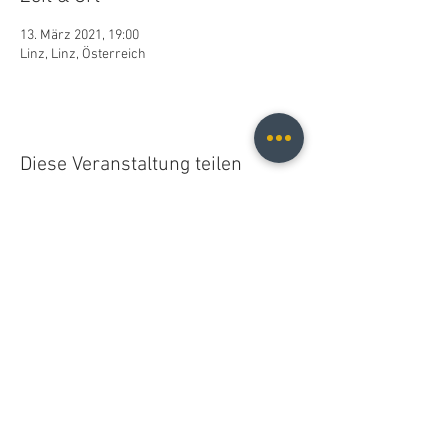
13. März 2021, 19:00
Linz, Linz, Österreich
Diese Veranstaltung teilen
Christopher B. Fischer
christopher.b.fischer@gmail.com
Leipzig, Germany
2026
Do Not Sell My Personal Information
© 2021 Christopher B. Fischer