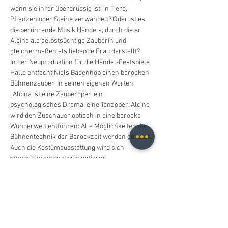
wenn sie ihrer überdrüssig ist, in Tiere, 
Pflanzen oder Steine verwandelt? Oder ist es 
die berührende Musik Händels, durch die er 
Alcina als selbstsüchtige Zauberin und 
gleichermaßen als liebende Frau darstellt?
In der Neuproduktion für die Händel-Festspiele 
Halle entfacht Niels Badenhop einen barocken 
Bühnenzauber. In seinen eigenen Worten: 
„Alcina ist eine Zauberoper, ein 
psychologisches Drama, eine Tanzoper. Alcina 
wird den Zuschauer optisch in eine barocke 
Wunderwelt entführen: Alle Möglichkeiten der 
Bühnentechnik der Barockzeit werden genutzt. 
Auch die Kostümausstattung wird sich 
dementsprechend präsentieren – 
Zauberkostüme, Ritter, Amazonen, Tierwesen, 
barocke Chimären und Monster – die ganze 
Bandbreite der barocken Ästhetik wird, 
angelehnt an Originalentwürfen der Zeit, 
wiederbelebt.“