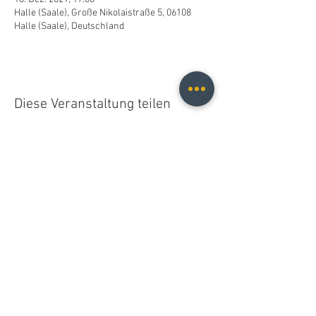
Halle (Saale), Große Nikolaistraße 5, 06108
Halle (Saale), Deutschland
Diese Veranstaltung teilen
Christopher B. Fischer
christopher.b.fischer@gmail.com
Leipzig, Germany
2026
Do Not Sell My Personal Information
© 2021 Christopher B. Fischer