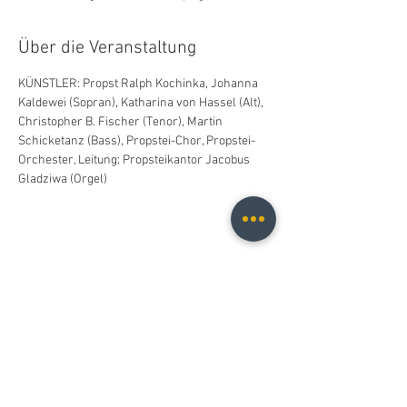
Über die Veranstaltung
KÜNSTLER: Propst Ralph Kochinka, Johanna 
Kaldewei (Sopran), Katharina von Hassel (Alt), 
Christopher B. Fischer (Tenor), Martin 
Schicketanz (Bass), Propstei-Chor, Propstei-
Orchester, Leitung: Propsteikantor Jacobus 
Gladziwa (Orgel)
Diese Veranstaltung teilen
Christopher B. Fischer
christopher.b.fischer@gmail.com