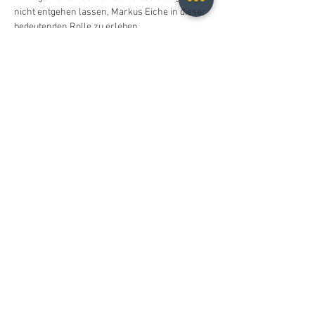
nicht entgehen lassen, Markus Eiche in dieser 
bedeutenden Rolle zu erleben.
Diese Veranstaltung teilen
Christopher B. Fischer
christopher.b.fischer@gmail.com
Leipzig, Germany
2026
Do Not Sell My Personal Information
© 2021 Christopher B. Fischer