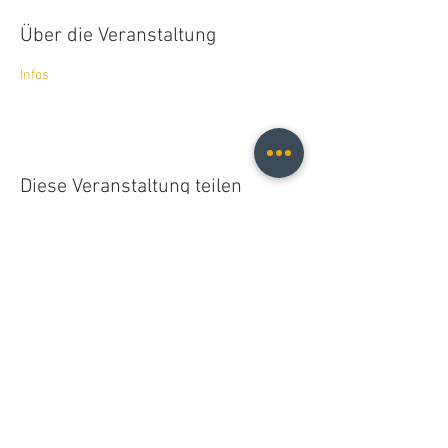
Über die Veranstaltung
Infos
Diese Veranstaltung teilen
Christopher B. Fischer
christopher.b.fischer@gmail.com
Leipzig, Germany
2026
Do Not Sell My Personal Information
© 2021 Christopher B. Fischer