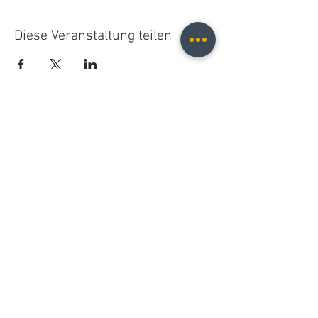
Diese Veranstaltung teilen
Christopher B. Fischer
christopher.b.fischer@gmail.com
Leipzig, Germany
2026
Do Not Sell My Personal Information
© 2021 Christopher B. Fischer